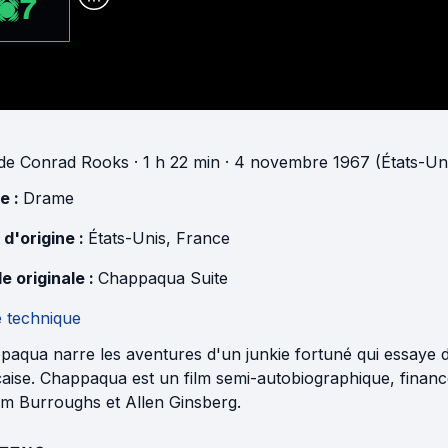
7
de
Conrad Rooks
· 1 h 22 min
· 4 novembre 1967 (États-Un
e :
Drame
 d'origine :
États-Unis
,
France
e originale :
Chappaqua Suite
e technique
aqua narre les aventures d'un junkie fortuné qui essaye d
aise. Chappaqua est un film semi-autobiographique, financé
am Burroughs et Allen Ginsberg.