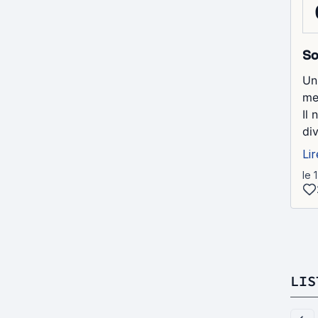
So
Un
me
Il 
di
Lir
le 
LIS