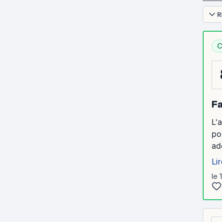
R
C
Fa
L'
po
ad
Lir
le 