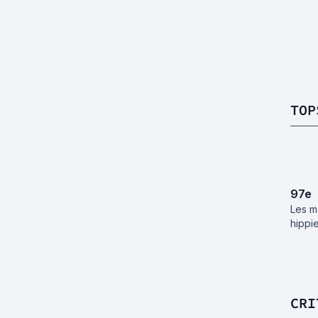
TOP
97
e
Les me
hippi
CRI