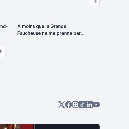
ind-
A moins que la Grande
Faucheuse ne me prenne par
surprise on devrait se
rencontrer
S