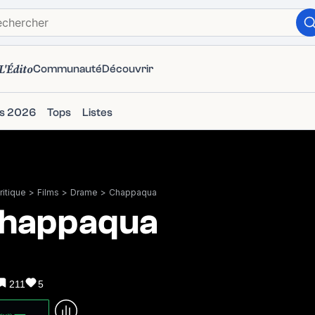
L'Édito
Communauté
Découvrir
ms 2026
Tops
Listes
itique
>
Films
>
Drame
>
Chappaqua
happaqua
211
5