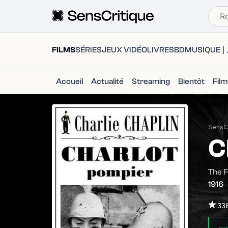
FILMS
SÉRIES
JEUX VIDÉO
LIVRES
BD
MUSIQUE
Accueil
Actualité
Streaming
Bientôt
Fil
SensCr
C
The 
1916
33