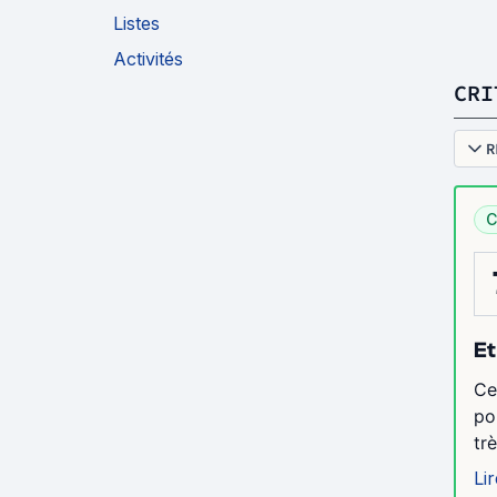
Listes
Activités
CRI
R
C
Et
Ce
po
tr
Lir