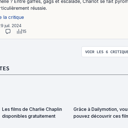
helle ? Entre gaffes, gags et escalade, Charlot se fait pyr
rticulièrement réussie.
e la critique
29 juil. 2024
15
VOIR LES 6 CRITIQU
TES
Les films de Charlie Chaplin
Grâce à Dailymotion, vou
disponibles gratuitement
pouvez découvrir ces fil