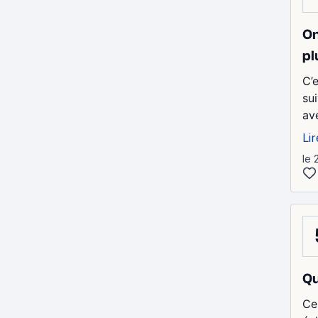
On
pl
C’
su
av
Lir
le 
Qu
Ce