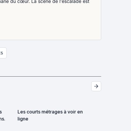
omane du cœur. La scène de l'escalade est
ES
s
Les courts métrages à voir en
ms.
ligne