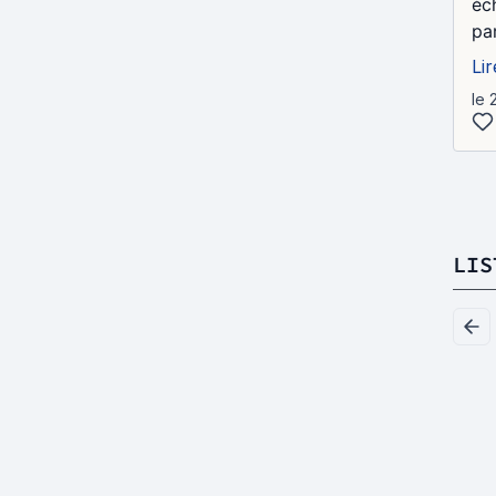
éc
pa
Lir
le 
LIS