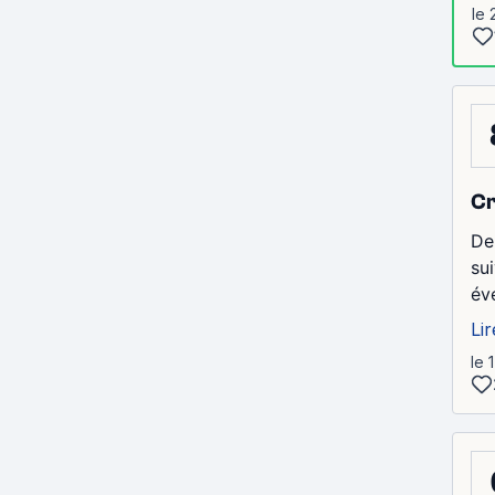
le 
Cr
De
su
év
Lir
le 