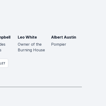
mpbell
Leo White
Albert Austin
des
Owner of the
Pompier
s
Burning House
LET