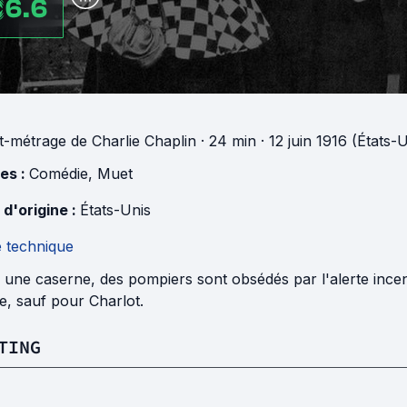
6.6
t-métrage
de
Charlie Chaplin
· 24 min
· 12 juin 1916 (États-
es :
Comédie
,
Muet
 d'origine :
États-Unis
e technique
une caserne, des pompiers sont obsédés par l'alerte incend
e, sauf pour Charlot.
TING