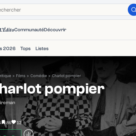
L'Édito
Communauté
Découvrir
ms 2026
Tops
Listes
itique
>
Films
>
Comédie
>
Charlot pompier
harlot pompier
Fireman
6
86
12