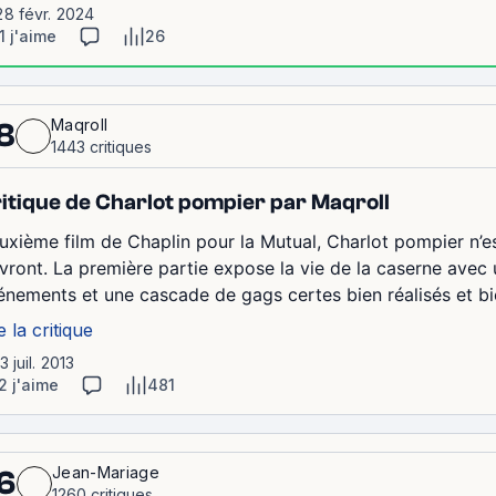
28 févr. 2024
1 j'aime
26
Maqroll
8
1443 critiques
itique de Charlot pompier par Maqroll
uxième film de Chaplin pour la Mutual, Charlot pompier n’es
ivront. La première partie expose la vie de la caserne avec
énements et une cascade de gags certes bien réalisés et bi
e la critique
13 juil. 2013
2 j'aime
481
Jean-Mariage
6
1260 critiques