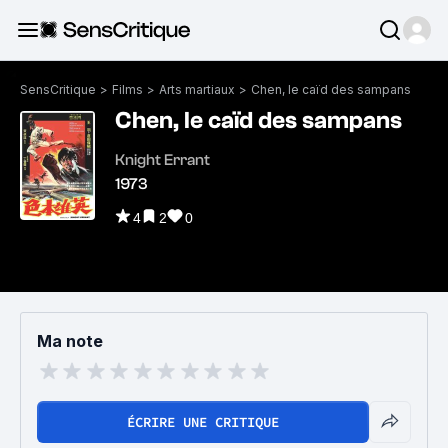
SensCritique
>
Films
>
Arts martiaux
>
Chen, le caïd des sampans
Chen, le caïd des sampans
Knight Errant
1973
4
2
0
Ma note
ÉCRIRE UNE CRITIQUE