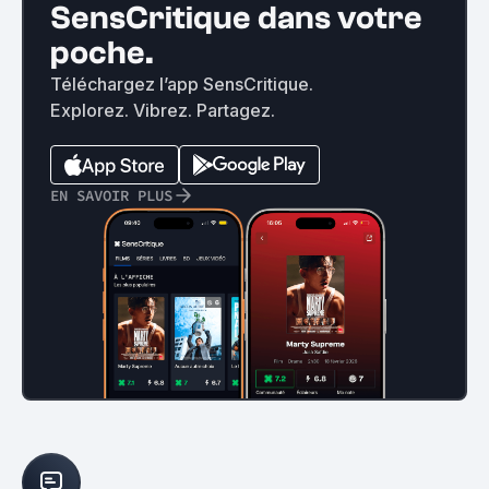
SensCritique dans votre
poche.
Téléchargez l’app SensCritique.
Explorez. Vibrez. Partagez.
EN SAVOIR PLUS