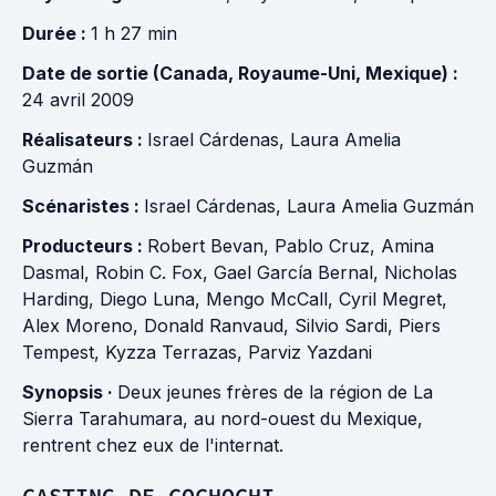
Durée :
1 h 27 min
Date de sortie (Canada, Royaume-Uni, Mexique) :
24 avril 2009
Réalisateurs :
Israel Cárdenas
,
Laura Amelia
Guzmán
Scénaristes :
Israel Cárdenas
,
Laura Amelia Guzmán
Producteurs :
Robert Bevan
,
Pablo Cruz
,
Amina
Dasmal
,
Robin C. Fox
,
Gael García Bernal
,
Nicholas
Harding
,
Diego Luna
,
Mengo McCall
,
Cyril Megret
,
Alex Moreno
,
Donald Ranvaud
,
Silvio Sardi
,
Piers
Tempest
,
Kyzza Terrazas
,
Parviz Yazdani
Synopsis ·
Deux jeunes frères de la région de La
Sierra Tarahumara, au nord-ouest du Mexique,
rentrent chez eux de l'internat.
CASTING DE COCHOCHI