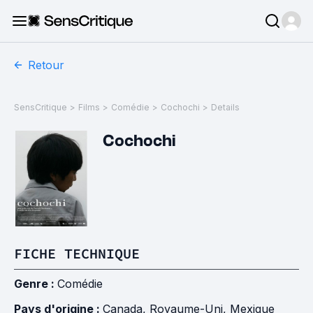
Retour
SensCritique
>
Films
>
Comédie
>
Cochochi
>
Details
Cochochi
FICHE TECHNIQUE
Genre :
Comédie
Pays d'origine :
Canada
,
Royaume-Uni
,
Mexique