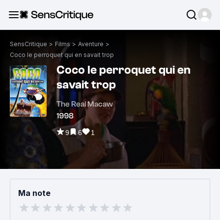
SensCritique
>
Films
>
Aventure
>
Coco le perroquet qui en savait trop
Coco le perroquet qui en
savait trop
The Real Macaw
1998
9
6
1
Ma note