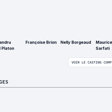
andru
Françoise Brion
Nelly Borgeaud
Mauric
l Platon
Sarfati
VOIR LE CASTING COMP
GES