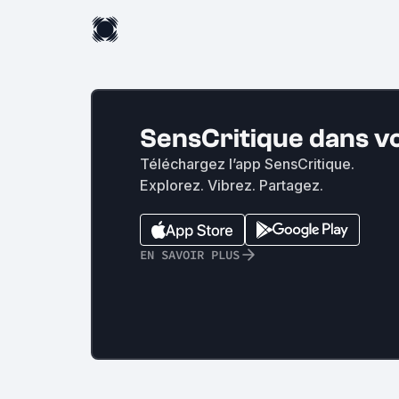
SensCritique dans v
Téléchargez l’app SensCritique.
Explorez. Vibrez. Partagez.
EN SAVOIR PLUS