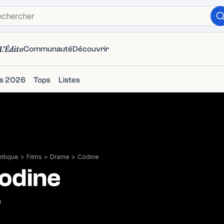
L'Édito
Communauté
Découvrir
ms 2026
Tops
Listes
itique
>
Films
>
Drame
>
Codine
odine
n