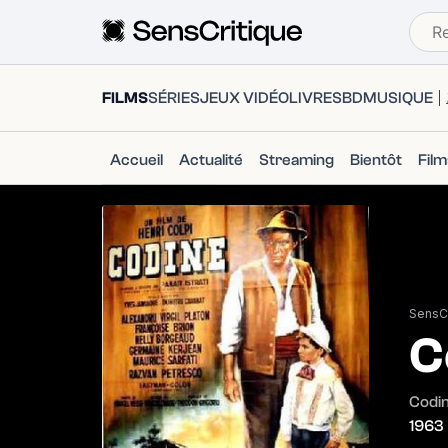
FILMS
SÉRIES
JEUX VIDÉO
LIVRES
BD
MUSIQUE
Accueil
Actualité
Streaming
Bientôt
Fil
SensCr
C
Codi
1963