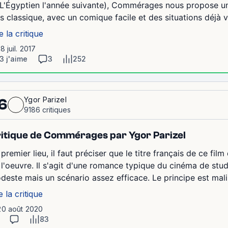
 L'Égyptien l'année suivante), Commérages nous propose 
ès classique, avec un comique facile et des situations déjà vue
e la critique
18 juil. 2017
3 j'aime
3
252
Ygor Parizel
6
9186 critiques
itique de Commérages par Ygor Parizel
premier lieu, il faut préciser que le titre français de ce fil
 l'oeuvre. Il s'agit d'une romance typique du cinéma de stu
deste mais un scénario assez efficace. Le principe est malin
e la critique
20 août 2020
83