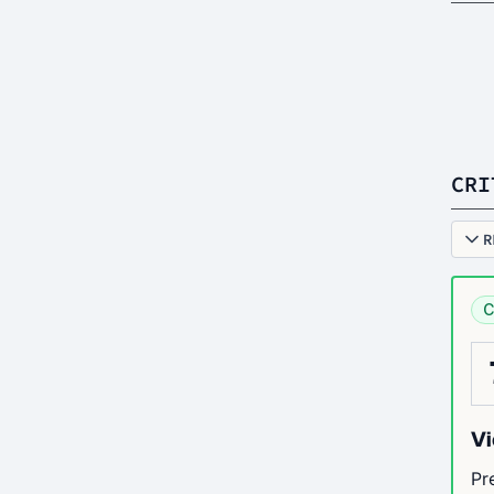
CRI
R
C
Vi
Pr