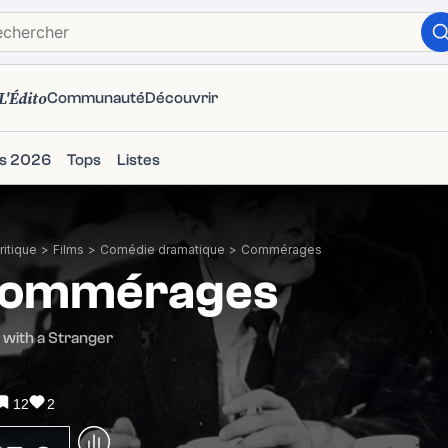
L'Édito
Communauté
Découvrir
ms 2026
Tops
Listes
itique
>
Films
>
Comédie dramatique
>
Commérages
ommérages
r with a Stranger
12
2