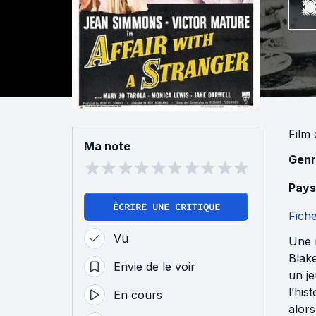
Film
Ma note
Genr
Pays
ÉCRIRE UNE CRITIQUE
Fich
Vu
Une r
Blake
Envie de le voir
un je
l’his
En cours
alors