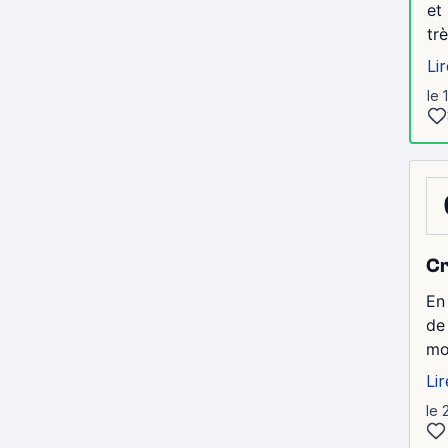
et
tr
Lir
le 
Cr
En 
de
mo
Lir
le 