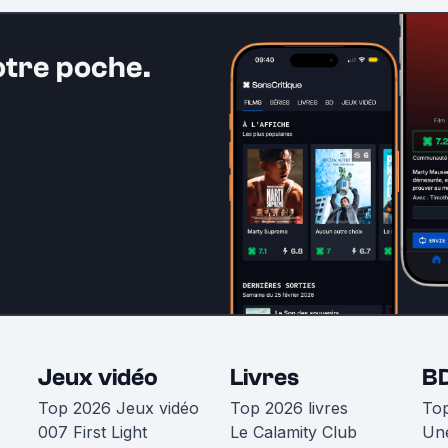
otre poche.
Jeux vidéo
Livres
B
Top 2026 Jeux vidéo
Top 2026 livres
To
007 First Light
Le Calamity Club
Une