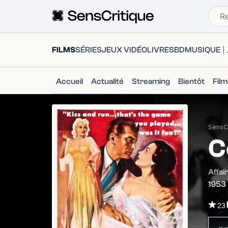
FILMS
SÉRIES
JEUX VIDÉO
LIVRES
BD
MUSIQUE
Accueil
Actualité
Streaming
Bientôt
Fil
SensCr
C
Affai
1953
23