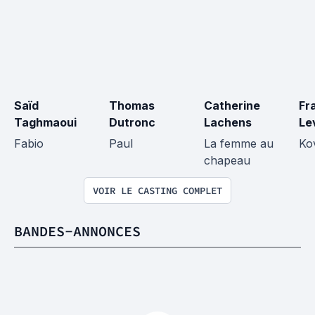
Saïd 
Thomas 
Catherine 
Fr
Taghmaoui
Dutronc
Lachens
Le
Fabio
Paul
La femme au 
Ko
chapeau
VOIR LE CASTING COMPLET
BANDES-ANNONCES