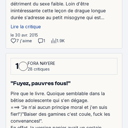
détriment du sexe faible. Loin d'être
inintéressante cette leçon de drague longue
durée s'adresse au petit misogyne qui est...
Lire la critique
le 30 avr. 2015
7 j'aime
1
1.9K
FORA NAYERE
1
28 critiques
"Fuyez, pauvres fous!"
Pire que le livre. Quoique semblable dans la
bêtise adolescente qui s'en dégage.
===> "Je n'ai aucun principe moral et j'en suis
fier!"/"Baiser des gamines c'est coule, fuck les
convenances!".
En effet, la version papier avait un certain