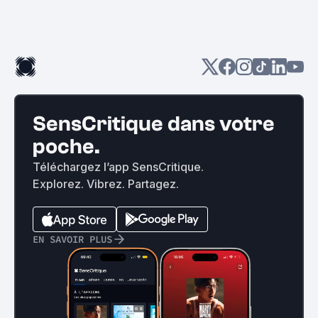
SensCritique dans votre
poche.
Téléchargez l’app SensCritique.
Explorez. Vibrez. Partagez.
EN SAVOIR PLUS