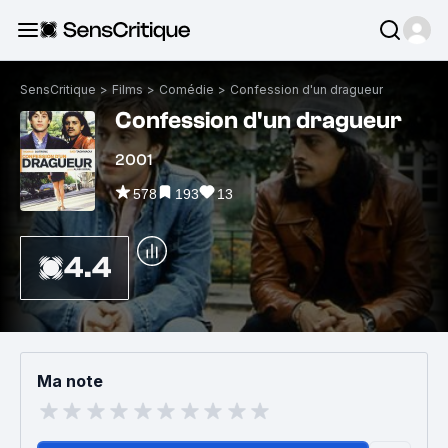
SensCritique
>
Films
>
Comédie
>
Confession d'un dragueur
Confession d'un dragueur
2001
578
193
13
4.4
Ma note