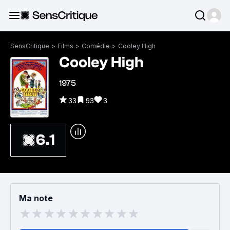
SensCritique
>
Films
>
Comédie
>
Cooley High
Cooley High
1975
33
93
3
6.1
Ma note