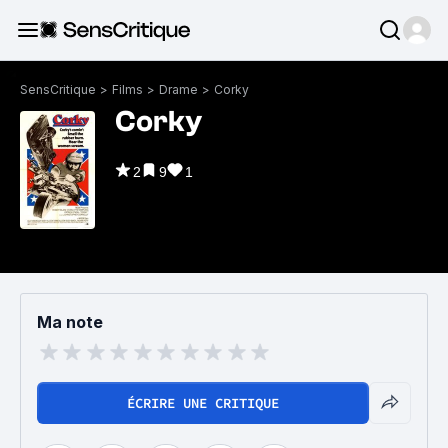
SensCritique
>
Films
>
Drame
>
Corky
Corky
2
9
1
Ma note
ÉCRIRE UNE CRITIQUE