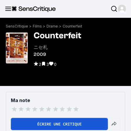
SensCritique
>
Films
>
Drame
>
Counterfeit
Counterfeit
ニセ札
2009
2
3
0
Ma note
ÉCRIRE UNE CRITIQUE