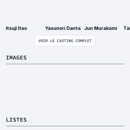
Itsuji Itao
Yasunori Danta
Jun Murakami
Ta
VOIR LE CASTING COMPLET
IMAGES
LISTES