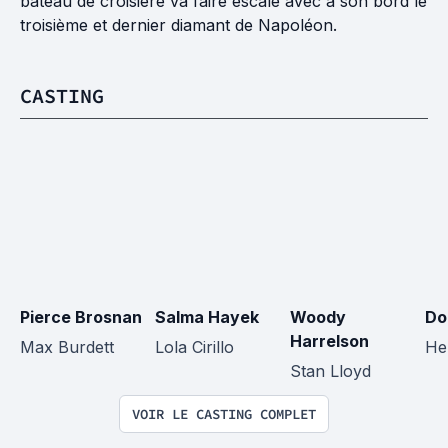
bateau de croisière va faire escale avec à son bord le
troisième et dernier diamant de Napoléon.
CASTING
Pierce Brosnan
Salma Hayek
Woody 
Do
Harrelson
Max Burdett
Lola Cirillo
He
Stan Lloyd
VOIR LE CASTING COMPLET