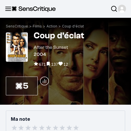
SensCritique
>
Films
>
Action
>
Coup d'éclat
Coup d'éclat
After the Sunset
2004
671
137
12
5
Ma note