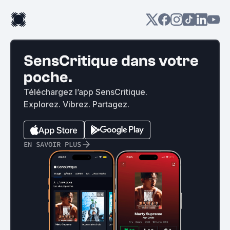
SensCritique dans votre
poche.
Téléchargez l’app SensCritique.
Explorez. Vibrez. Partagez.
EN SAVOIR PLUS