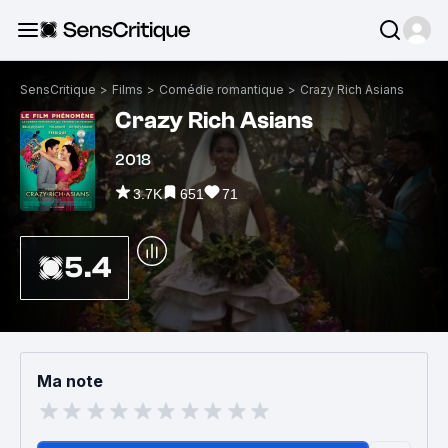
SensCritique
>
Films
>
Comédie romantique
>
Crazy Rich Asians
Crazy Rich Asians
2018
3.7K
651
71
5.4
Ma note