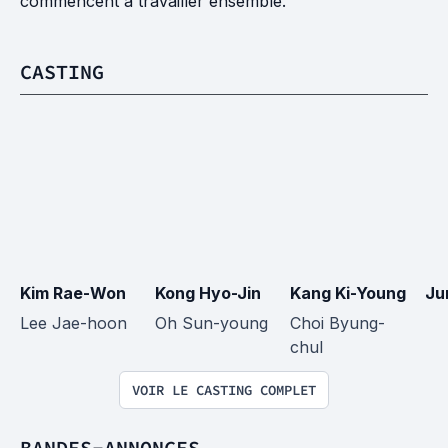
commencent à travailler ensemble.
CASTING
Kim Rae-Won
Kong Hyo-Jin
Kang Ki-Young
Ju
Lee Jae-hoon
Oh Sun-young
Choi Byung-
chul
VOIR LE CASTING COMPLET
BANDES-ANNONCES