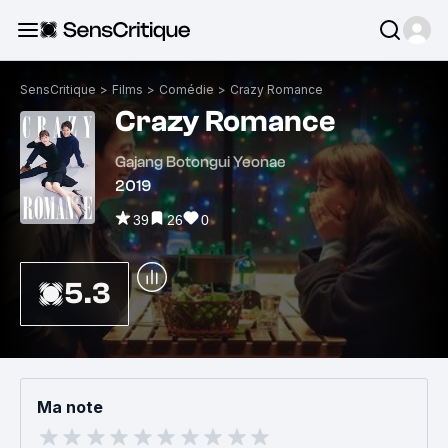
SensCritique
>
Films
>
Comédie
>
Crazy Romance
Crazy Romance
Gajang Botongui Yeonae
2019
39
26
0
5.3
Ma note