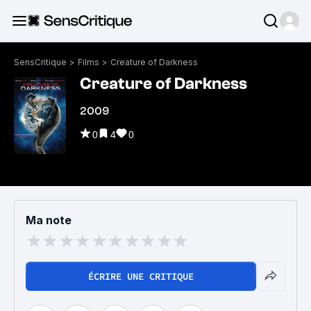
SensCritique
>
Films
>
Creature of Darkness
Creature of Darkness
2009
0
4
0
Ma note
ÉCRIRE UNE CRITIQUE