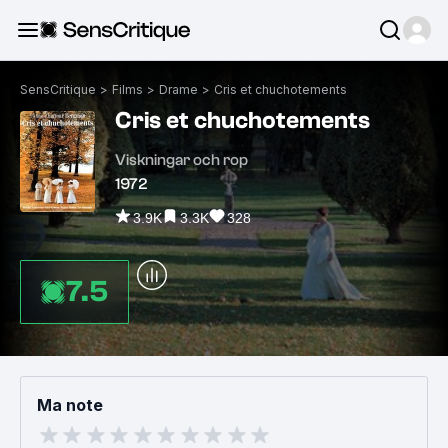
SensCritique
>
Films
>
Drame
>
Cris et chuchotements
Cris et chuchotements
Viskningar och rop
1972
3.9K
3.3K
328
7.5
Ma note