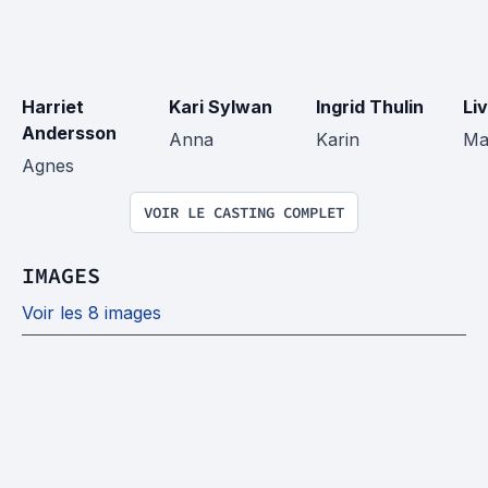
Harriet 
Kari Sylwan
Ingrid Thulin
Li
Andersson
Anna
Karin
Ma
Agnes
VOIR LE CASTING COMPLET
IMAGES
Voir les 8 images