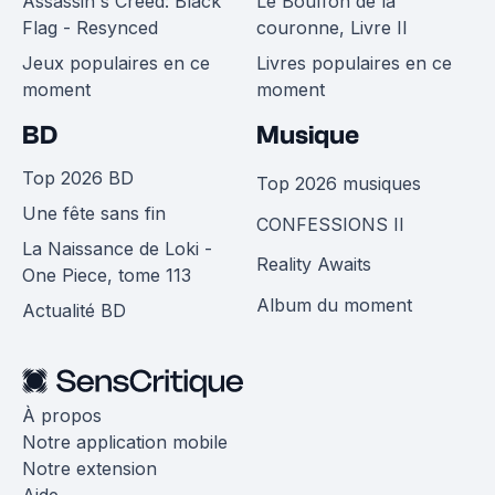
Assassin's Creed: Black
Le Bouffon de la
Flag - Resynced
couronne, Livre II
Jeux populaires en ce
Livres populaires en ce
moment
moment
BD
Musique
Top 2026 BD
Top 2026 musiques
Une fête sans fin
CONFESSIONS II
La Naissance de Loki -
Reality Awaits
One Piece, tome 113
Album du moment
Actualité BD
À propos
Notre application mobile
Notre extension