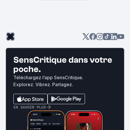
SensCritique dans votre
poche.
Téléchargez l’app SensCritique.
Explorez. Vibrez. Partagez.
EN SAVOIR PLUS