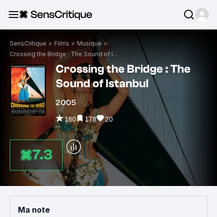
SensCritique
>
Films
>
Musique
>
Crossing the Bridge : The Sound of Istanbul
Crossing the Bridge : The
Sound of Istanbul
2005
180
178
20
7.3
Ma note