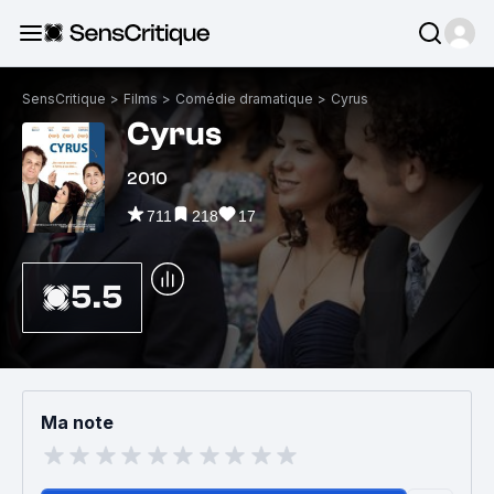
SensCritique
>
Films
>
Comédie dramatique
>
Cyrus
Cyrus
2010
711
218
17
5.5
Ma note