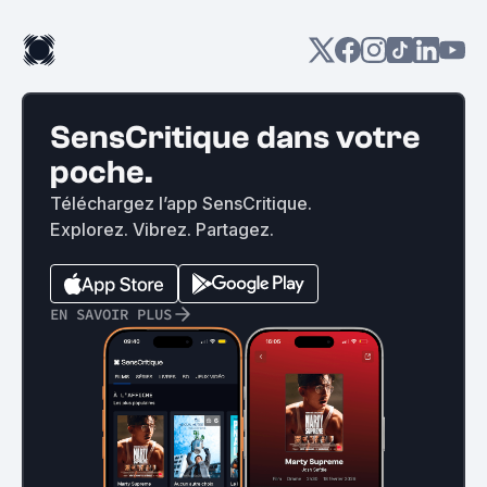
SensCritique dans votre
poche.
Téléchargez l’app SensCritique.
Explorez. Vibrez. Partagez.
EN SAVOIR PLUS