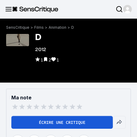
SensCritique
>
Films
>
Animation
>
D
D
2012
1
2
1
Ma note
ÉCRIRE UNE CRITIQUE