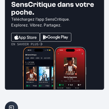
SensCritique dans votre
poche.
Téléchargez l’app SensCritique.
Explorez. Vibrez. Partagez.
EN SAVOIR PLUS