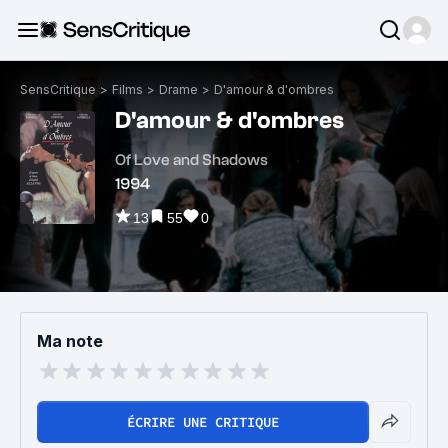
SensCritique
>
Films
>
Drame
>
D'amour & d'ombres
D'amour & d'ombres
Of Love and Shadows
1994
13
55
0
Ma note
ÉCRIRE UNE CRITIQUE