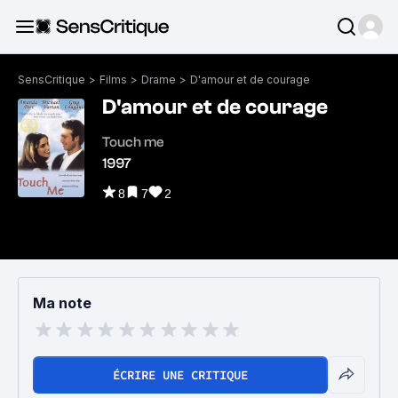
SensCritique
>
Films
>
Drame
>
D'amour et de courage
D'amour et de courage
Touch me
1997
8
7
2
Ma note
ÉCRIRE UNE CRITIQUE