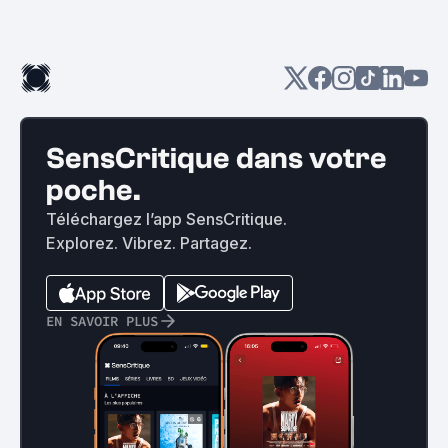
SensCritique dans votre
poche.
Téléchargez l’app SensCritique.
Explorez. Vibrez. Partagez.
EN SAVOIR PLUS