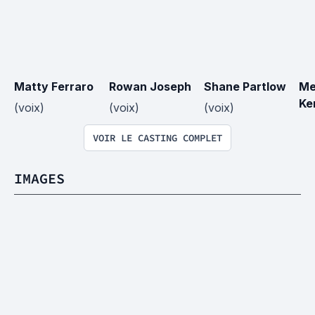
Matty Ferraro
Rowan Joseph
Shane Partlow
Me
Ke
(voix)
(voix)
(voix)
VOIR LE CASTING COMPLET
IMAGES