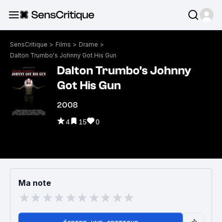
SensCritique
>
Films
>
Drame
>
Dalton Trumbo's Johnny Got His Gun
Dalton Trumbo's Johnny
Got His Gun
2008
4
15
0
Ma note