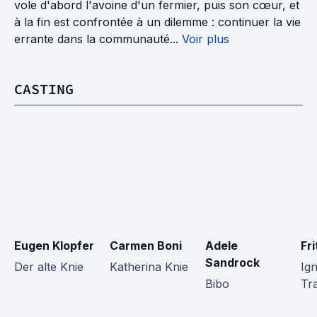
vole d'abord l'avoine d'un fermier, puis son cœur, et
à la fin est confrontée à un dilemme : continuer la vie
errante dans la communauté...
Voir plus
CASTING
Eugen Klopfer
Carmen Boni
Adele 
Fr
Sandrock
Der alte Knie
Katherina Knie
Ig
Bibo
Tr