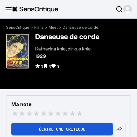
SensCritique
>
Films
>
Muet
>
Danseuse de corde
Danseuse de corde
Katharina knie, cirkus knie
1929
0
3
0
Ma note
ÉCRIRE UNE CRITIQUE