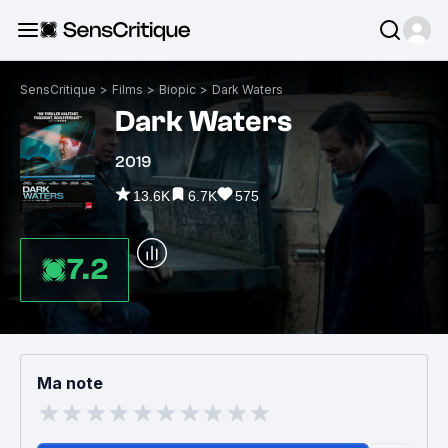
SensCritique
>
Films
>
Biopic
>
Dark Waters
Dark Waters
2019
13.6K
6.7K
575
7.2
Ma note