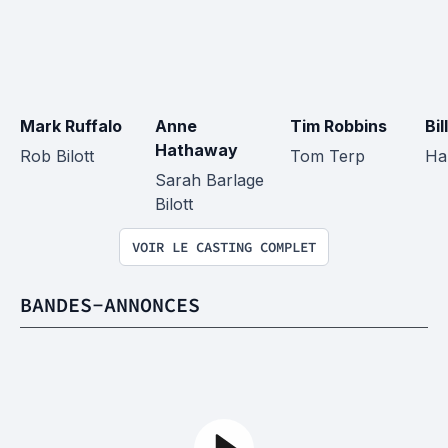
Mark Ruffalo
Anne 
Tim Robbins
Bil
Hathaway
Rob Bilott
Tom Terp
Ha
Sarah Barlage 
Bilott
VOIR LE CASTING COMPLET
BANDES-ANNONCES