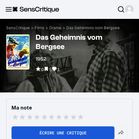
SensCritique
>
Films
>
Drame
>
Das Geheimnis vom Bergsee
Das Geheimnis vom
Bergsee
1952
0
5
1
Ma note
ÉCRIRE UNE CRITIQUE