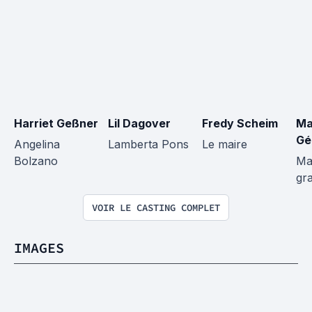
Harriet Geßner
Lil Dagover
Fredy Scheim
Ma
Gé
Angelina 
Lamberta Pons
Le maire
Bolzano
Mar
gr
VOIR LE CASTING COMPLET
IMAGES