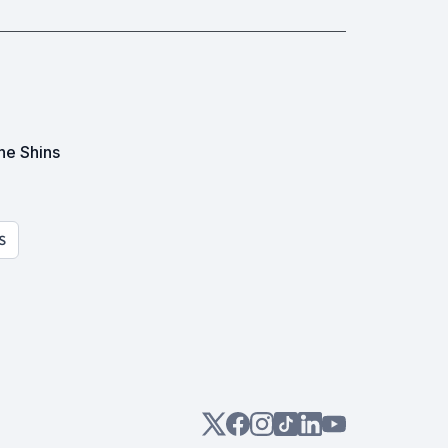
he Shins
S