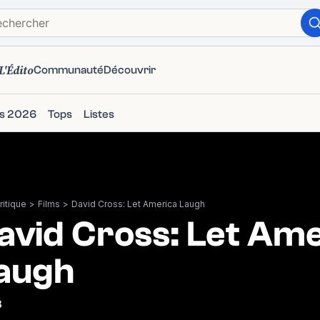
L'Édito
Communauté
Découvrir
ms 2026
Tops
Listes
itique
>
Films
>
David Cross: Let America Laugh
avid Cross: Let Am
augh
3