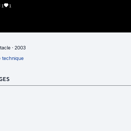
1
1
tacle
· 2003
e technique
GES