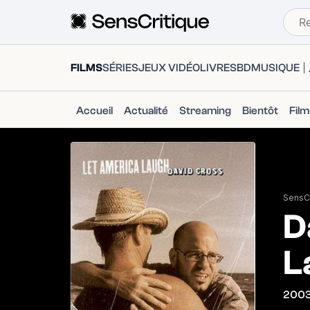
FILMS
SÉRIES
JEUX VIDÉO
LIVRES
BD
MUSIQUE
Accueil
Actualité
Streaming
Bientôt
Fil
SensCr
D
L
200