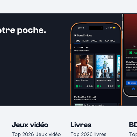
otre poche.
Jeux vidéo
Livres
B
Top 2026 Jeux vidéo
Top 2026 livres
To