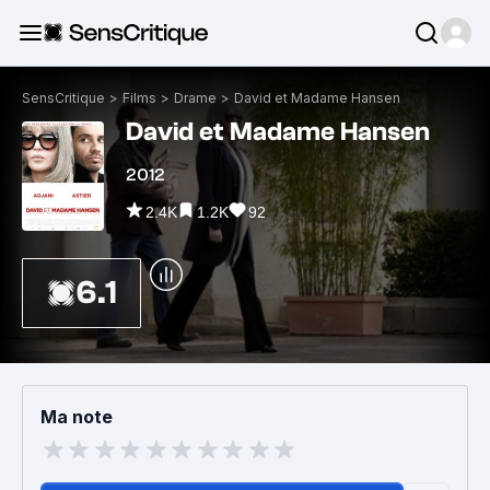
SensCritique
>
Films
>
Drame
>
David et Madame Hansen
David et Madame Hansen
2012
2.4K
1.2K
92
6.1
Ma note