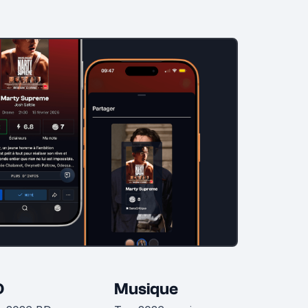
D
Musique