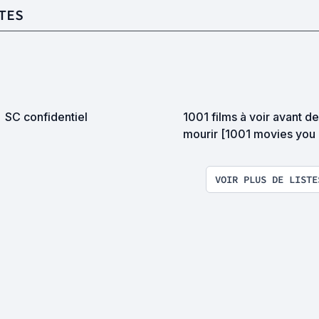
TES
SC confidentiel
1001 films à voir avant d
mourir [1001 movies you
see before you die] 👀
VOIR PLUS DE LISTE