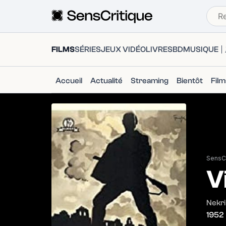
FILMS
SÉRIES
JEUX VIDÉO
LIVRES
BD
MUSIQUE
Accueil
Actualité
Streaming
Bientôt
Fil
SensCr
V
Nekri 
1952