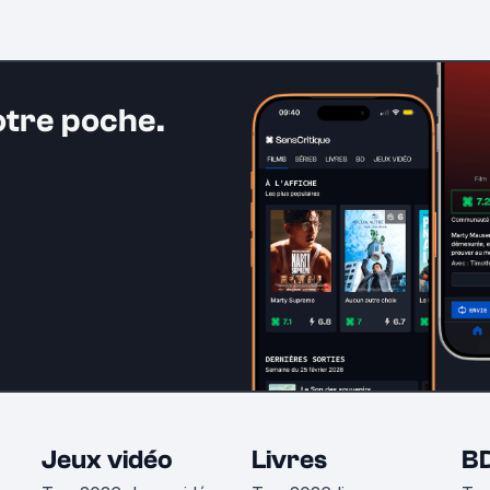
otre poche.
Jeux vidéo
Livres
B