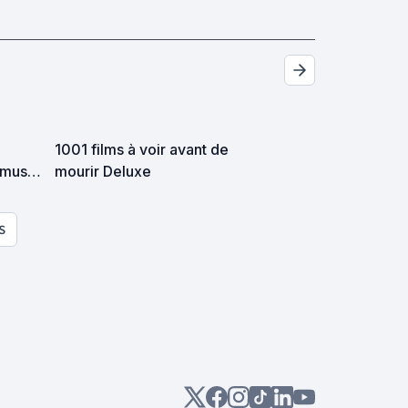
e
1001 films à voir avant de
 must
mourir Deluxe
S