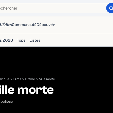
L'Édito
Communauté
Découvrir
ms 2026
Tops
Listes
itique
>
Films
>
Drame
>
Ville morte
ille morte
politeia