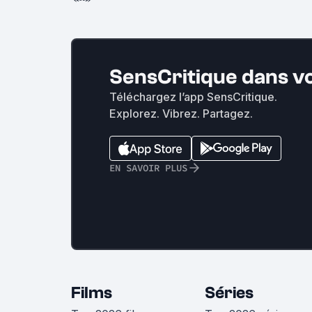
SensCritique dans v
Téléchargez l’app SensCritique.
Explorez. Vibrez. Partagez.
EN SAVOIR PLUS
Films
Séries