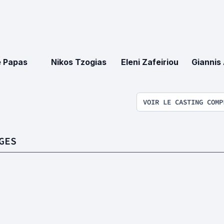
e Papas
Nikos Tzogias
Eleni Zafeiriou
Giannis 
VOIR LE CASTING COMP
GES