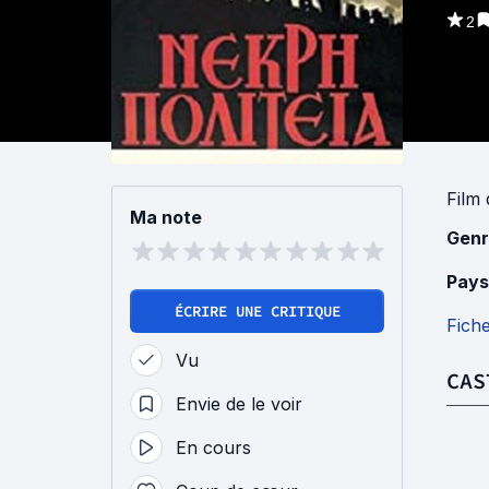
2
Film
Ma note
Genr
Pays
ÉCRIRE UNE CRITIQUE
Fich
Vu
CAS
Envie de le voir
En cours