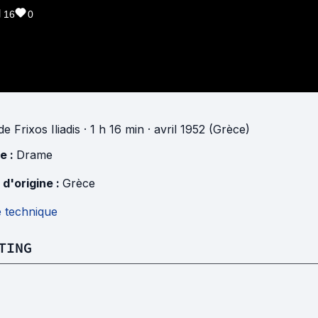
16
0
de
Frixos Iliadis
· 1 h 16 min
· avril 1952 (Grèce)
e :
Drame
 d'origine :
Grèce
e technique
TING