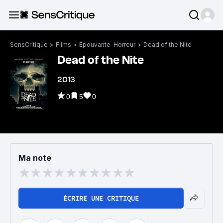
SensCritique
>
Films
>
Épouvante-Horreur
>
Dead of the Nite
Dead of the Nite
2013
0
5
0
Ma note
ÉCRIRE UNE CRITIQUE