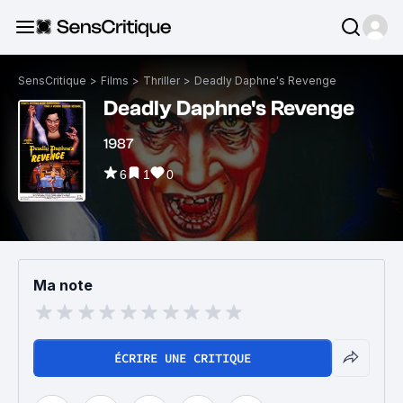
SensCritique
>
Films
>
Thriller
>
Deadly Daphne's Revenge
Deadly Daphne's Revenge
1987
6
1
0
Ma note
ÉCRIRE UNE CRITIQUE