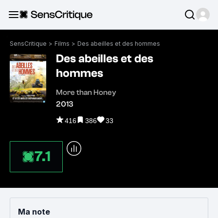
SensCritique
>
Films
>
Des abeilles et des hommes
Des abeilles et des
hommes
More than Honey
2013
416
386
33
7.1
Ma note