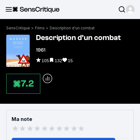
SensCritique
>
Films
>
Description d'un combat
Description d'un combat
1961
105
132
15
7.2
Ma note