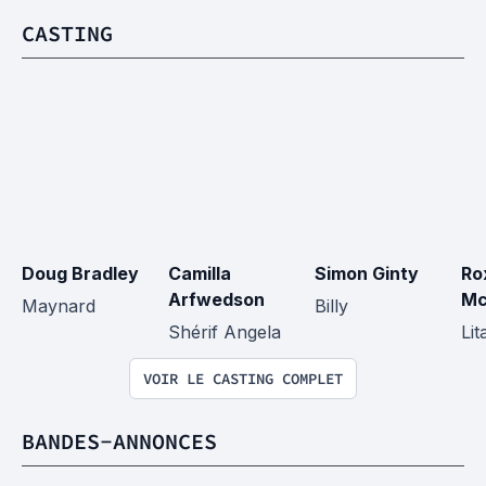
CASTING
Doug Bradley
Camilla 
Simon Ginty
Ro
Arfwedson
Mc
Maynard
Billy
Shérif Angela
Lit
VOIR LE CASTING COMPLET
BANDES-ANNONCES