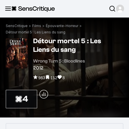
SensCritique
>
Films
>
Épouvante-Horreur
>
Détour mortel 5 : Les Liens du sang
Détour mortel 5 : Les
Liens du sang
Wrong Turn 5 : Bloodlines
2012
983
152
8
4