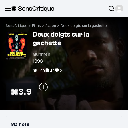
SensCritique
>
Films
>
Action
>
Deux doigts sur la gachette
Deux doigts sur la
gachette
Gunmen
1993
160
42
2
3.9
Ma note