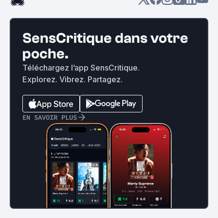
SensCritique dans votre
poche.
Téléchargez l’app SensCritique.
Explorez. Vibrez. Partagez.
EN SAVOIR PLUS