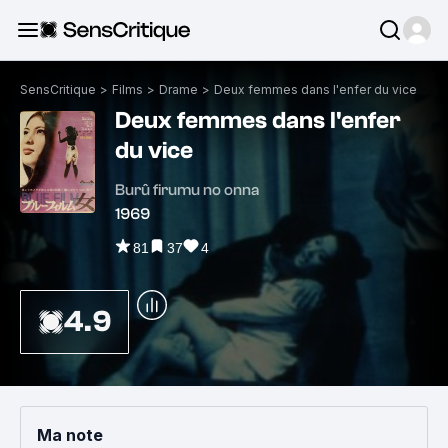
SensCritique
>
Films
>
Drame
>
Deux femmes dans l'enfer du vice
Deux femmes dans l'enfer
du vice
Burû firumu no onna
1969
81
37
4
4.9
Ma note