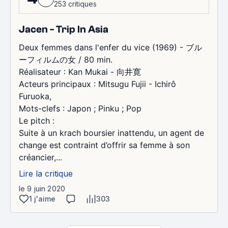
253 critiques
Jacen - Trip In Asia
Deux femmes dans l'enfer du vice (1969) - ブル
ーフィルムの女 / 80 min.
Réalisateur : Kan Mukai - 向井寛
Acteurs principaux : Mitsugu Fujii - Ichirô
Furuoka,
Mots-clefs : Japon ; Pinku ; Pop
Le pitch :
Suite à un krach boursier inattendu, un agent de
change est contraint d’offrir sa femme à son
créancier,...
Lire la critique
le 9 juin 2020
1 j'aime
303