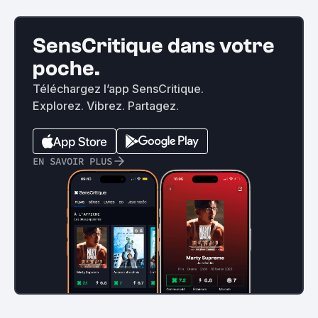
SensCritique dans votre
poche.
Téléchargez l’app SensCritique.
Explorez. Vibrez. Partagez.
EN SAVOIR PLUS