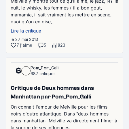
Melville y montre tout ce qu'il aime, le jazz, NY la
nuit, le whisky, les femmes ( il a bon gout,
mamamia, il sait vraiment les mettre en scene,
quoi qu'on en dise,...
Lire la critique
le 27 mai 2013
7 j'aime
5
823
Pom_Pom_Galli
6
687 critiques
Critique de Deux hommes dans
Manhattan par Pom_Pom_Galli
On connait l'amour de Melville pour les films
noirs d'outre atlantique. Dans "deux hommes
dans manhattan" Melville va directement filmer à
la source de ses influences.