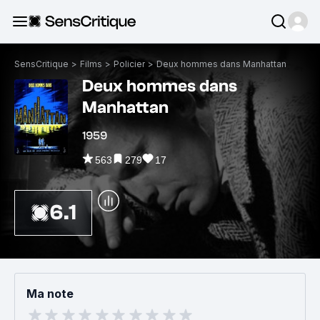
SensCritique
>
Films
>
Policier
>
Deux hommes dans Manhattan
Deux hommes dans
Manhattan
1959
563
279
17
6.1
Ma note