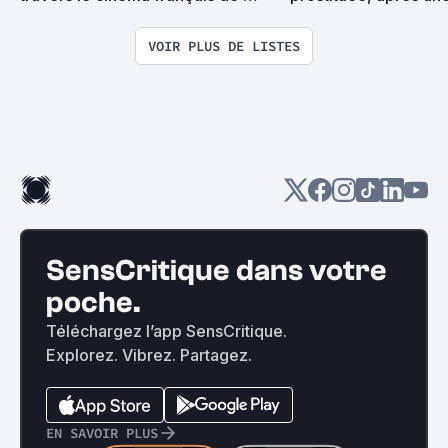
Bertrand Tavernier
tisane, qu'à Tain-l'H
de Bitche, périt papé
VOIR PLUS DE LISTES
Vous ne pûtes rien y 
SensCritique dans votre
poche.
Téléchargez l’app SensCritique.
Explorez. Vibrez. Partagez.
EN SAVOIR PLUS