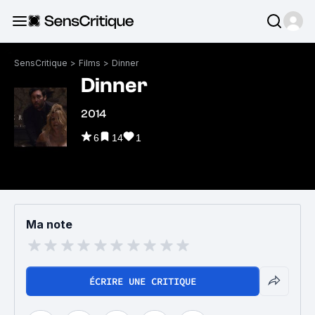
SensCritique
>
Films
>
Dinner
Dinner
2014
6
14
1
Ma note
ÉCRIRE UNE CRITIQUE