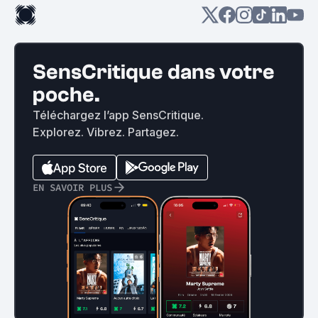
SensCritique dans votre
poche.
Téléchargez l’app SensCritique.
Explorez. Vibrez. Partagez.
EN SAVOIR PLUS