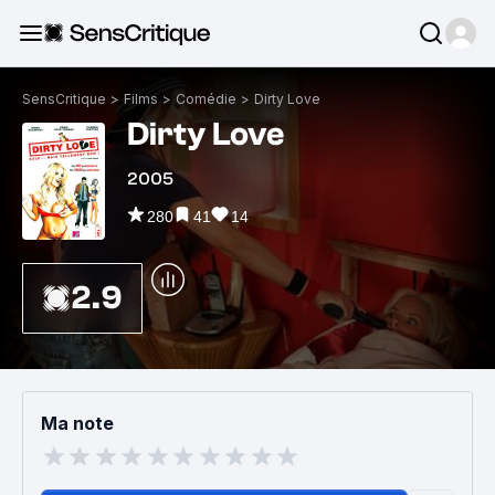
SensCritique
>
Films
>
Comédie
>
Dirty Love
Dirty Love
2005
280
41
14
2.9
Ma note