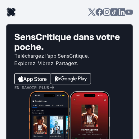
SensCritique dans votre
poche.
Téléchargez l’app SensCritique.
Explorez. Vibrez. Partagez.
EN SAVOIR PLUS