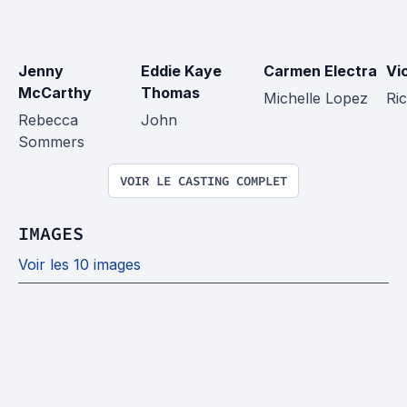
Jenny 
Eddie Kaye 
Carmen Electra
Vi
McCarthy
Thomas
Michelle Lopez
Ri
Rebecca 
John
Sommers
VOIR LE CASTING COMPLET
IMAGES
Voir les 10 images