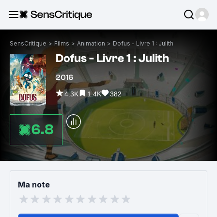
SensCritique
>
Films
>
Animation
>
Dofus - Livre 1 : Julith
Dofus - Livre 1 : Julith
2016
4.3K
1.4K
382
6.8
Ma note