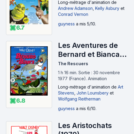
Long-métrage d'animation
de
Andrew Adamson
,
Kelly Asbury
et
Conrad Vernon
guyness
a mis 5/10.
6.7
Les Aventures de
Bernard et Bianca
(1977)
The Rescuers
1 h 16 min
.
Sortie : 30 novembre
1977 (France).
Animation
Long-métrage d'animation
de
Art
Stevens
,
John Lounsbery
et
Wolfgang Reitherman
6.8
guyness
a mis 6/10.
Les Aristochats