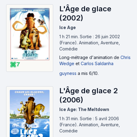
L'Âge de glace
(2002)
Ice Age
1 h 21 min
.
Sortie : 26 juin 2002
(France).
Animation, Aventure,
Comédie
Long-métrage d'animation
de
Chris
Wedge
et
Carlos Saldanha
7
guyness
a mis 6/10.
L'Âge de glace 2
(2006)
Ice Age: The Meltdown
1 h 31 min
.
Sortie : 5 avril 2006
(France).
Animation, Aventure,
Comédie