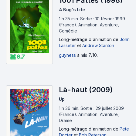
1001 Pattes (1998)
A Bug's Life
1 h 35 min
.
Sortie : 10 février 1999
(France).
Animation, Aventure,
Comédie
Long-métrage d'animation
de
John
Lasseter
et
Andrew Stanton
guyness
a mis 7/10.
6.7
Là-haut (2009)
Up
1 h 36 min
.
Sortie : 29 juillet 2009
(France).
Animation, Aventure,
Drame
Long-métrage d'animation
de
Pete
Docter
et
Bob Peterson