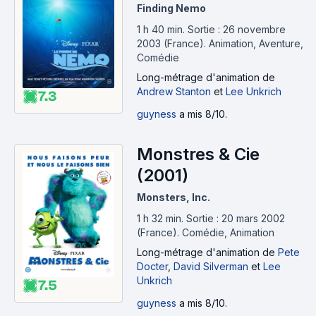
Finding Nemo
1 h 40 min
.
Sortie : 26 novembre
2003 (France).
Animation, Aventure,
Comédie
Long-métrage d'animation
de
Andrew Stanton
et
Lee Unkrich
7.3
guyness
a mis 8/10.
Monstres & Cie
(2001)
Monsters, Inc.
1 h 32 min
.
Sortie : 20 mars 2002
(France).
Comédie, Animation
Long-métrage d'animation
de
Pete
Docter
,
David Silverman
et
Lee
Unkrich
7.5
guyness
a mis 8/10.