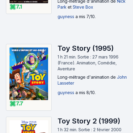
Long-métrage d'animation
de
Nick
7.1
Park
et
Steve Box
guyness
a mis 7/10.
Toy Story (1995)
1 h 21 min
.
Sortie : 27 mars 1996
(France).
Animation, Comédie,
Aventure
Long-métrage d'animation
de
John
Lasseter
guyness
a mis 8/10.
7.7
Toy Story 2 (1999)
1 h 32 min
.
Sortie : 2 février 2000