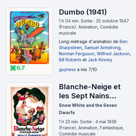
Dumbo (1941)
1 h 04 min
.
Sortie : 25 octobre 1947
(France).
Animation, Comédie
musicale
Long-métrage d'animation
de
Ben
Sharpsteen
,
Samuel Armstrong
,
Norman Ferguson
,
Wilfred Jackson
,
Bill Roberts
et
Jack Kinney
6.7
guyness
a mis 7/10.
Blanche-Neige et
les Sept Nains
(1937)
Snow White and the Seven
Dwarfs
1 h 23 min
.
Sortie : 4 mai 1938
(France).
Animation, Fantastique,
Comédie musicale