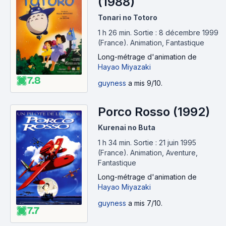
(1988)
Tonari no Totoro
1 h 26 min
.
Sortie : 8 décembre 1999
(France).
Animation, Fantastique
Long-métrage d'animation
de
Hayao Miyazaki
7.8
guyness
a mis 9/10.
Porco Rosso (1992)
Kurenai no Buta
1 h 34 min
.
Sortie : 21 juin 1995
(France).
Animation, Aventure,
Fantastique
Long-métrage d'animation
de
Hayao Miyazaki
guyness
a mis 7/10.
7.7