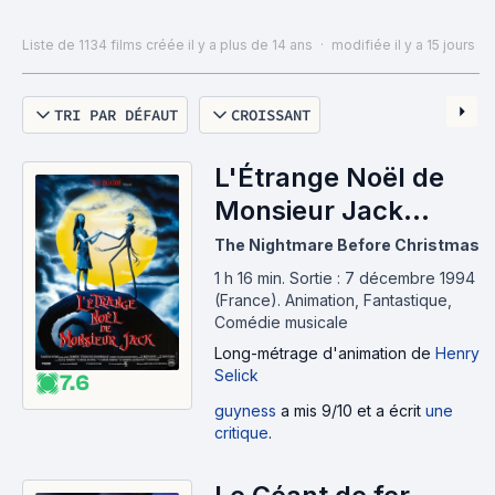
son âge, 18 ans !
Liste de 1134 films
créée il y a plus de 14 ans
·
modifiée il y a 15 jours
Et pour couper court aux reproches, je le précise
d'emblée: la liste compte 334 courts métrages.
TRI PAR DÉFAUT
CROISSANT
(La note est celle du papa)
L'Étrange Noël de
EDIT 2015: la question risque de se transformer en
Monsieur Jack
"Timéo sera-t-il cinéaste ?", depuis qu'il se ballade
(1993)
The Nightmare Before Christmas
sans cesse avec une vielle caméra numérique qu'il a
ressuscité et qu'il tourne des bandes-annonces de
1 h 16 min
.
Sortie : 7 décembre 1994
(France).
Animation, Fantastique,
ses super-productions à venir..
Comédie musicale
Long-métrage d'animation
de
Henry
Selick
7.6
guyness
a mis 9/10 et a écrit
une
critique
.