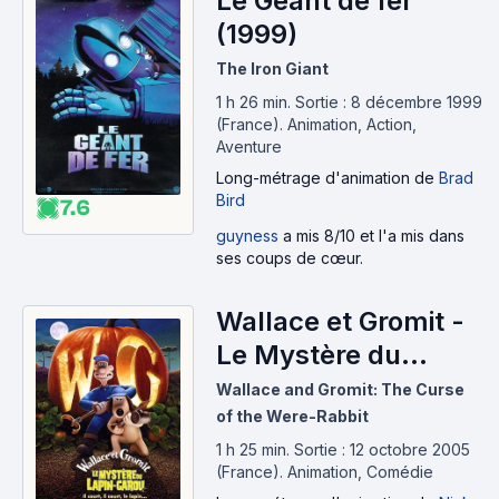
Le Géant de fer
(1999)
The Iron Giant
1 h 26 min
.
Sortie : 8 décembre 1999
(France).
Animation, Action,
Aventure
Long-métrage d'animation
de
Brad
Bird
7.6
guyness
a mis 8/10 et l'a mis dans
ses coups de cœur.
Wallace et Gromit -
Le Mystère du
Lapin-garou (2005)
Wallace and Gromit: The Curse
of the Were-Rabbit
1 h 25 min
.
Sortie : 12 octobre 2005
(France).
Animation, Comédie