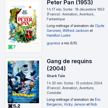
Peter Pan (1953)
1 h 17 min
.
Sortie : 18 décembre 1953
(France).
Animation, Aventure,
Fantastique
Long-métrage d'animation
de
Clyde
Geronimi
,
Wilfred Jackson
et
Hamilton Luske
guyness
a mis 6/10.
7
Gang de requins
(2004)
Shark Tale
1 h 30 min
.
Sortie : 13 octobre 2004
(France).
Animation, Aventure,
Comédie
Long-métrage d'animation
de
Éric
Bergeron
,
Vicky Jenson
et
Rob
5.2