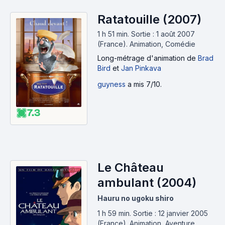
Ratatouille (2007)
1 h 51 min
.
Sortie : 1 août 2007
(France).
Animation, Comédie
Long-métrage d'animation
de
Brad
Bird
et
Jan Pinkava
guyness
a mis 7/10.
7.3
Le Château
ambulant (2004)
Hauru no ugoku shiro
1 h 59 min
.
Sortie : 12 janvier 2005
(France).
Animation, Aventure,