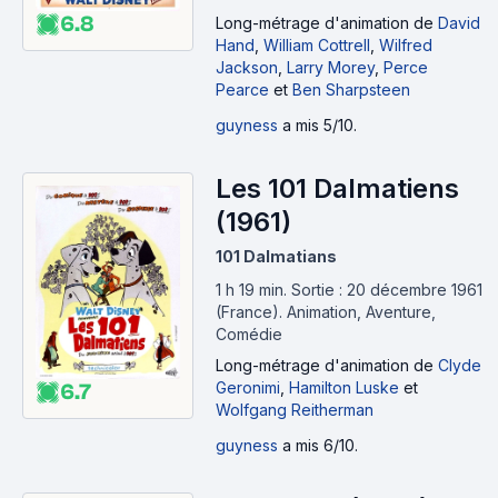
6.8
Long-métrage d'animation
de
David
Hand
,
William Cottrell
,
Wilfred
Jackson
,
Larry Morey
,
Perce
Pearce
et
Ben Sharpsteen
guyness
a mis 5/10.
Les 101 Dalmatiens
(1961)
101 Dalmatians
1 h 19 min
.
Sortie : 20 décembre 1961
(France).
Animation, Aventure,
Comédie
Long-métrage d'animation
de
Clyde
Geronimi
,
Hamilton Luske
et
6.7
Wolfgang Reitherman
guyness
a mis 6/10.