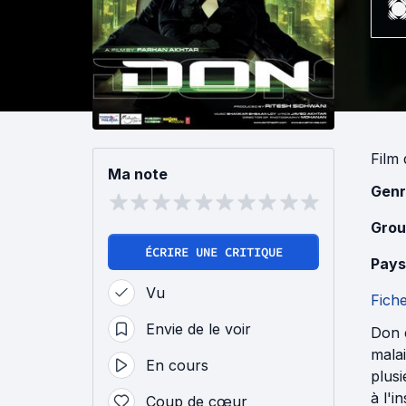
Film
Ma note
Genr
Grou
ÉCRIRE UNE CRITIQUE
Pays
Vu
Fich
Envie de le voir
Don e
malai
En cours
plusi
à l'i
Coup de cœur