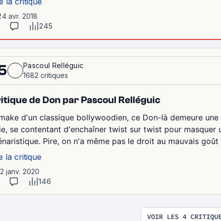
e la critique
24 avr. 2018
245
Pascoul Relléguic
5
1682 critiques
itique de Don par Pascoul Relléguic
make d'un classique bollywoodien, ce Don-là demeure une 
lie, se contentant d'enchaîner twist sur twist pour masquer 
énaristique. Pire, on n'a même pas le droit au mauvais goût 
e la critique
12 janv. 2020
146
VOIR LES 4 CRITIQU