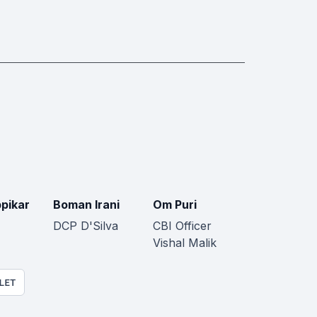
ppikar
Boman Irani
Om Puri
DCP D'Silva
CBI Officer
Vishal Malik
LET