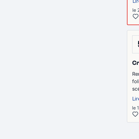
Lir
le 
Cr
Re
fo
sc
Lir
le 