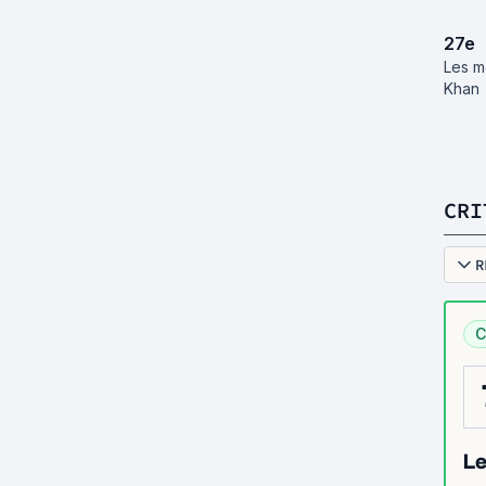
27
e
Les m
Khan
CRI
R
C
Le