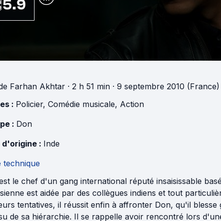
5.9
de
Farhan Akhtar
· 2 h 51 min
· 9 septembre 2010 (France)
es :
Policier
,
Comédie musicale
,
Action
pe :
Don
 d'origine :
Inde
e technique
st le chef d'un gang international réputé insaisissable bas
sienne est aidée par des collègues indiens et tout particuliè
eurs tentatives, il réussit enfin à affronter Don, qu'il bless
nsu de sa hiérarchie. Il se rappelle avoir rencontré lors d'u