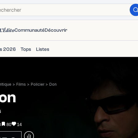
L'Édito
Communauté
Découvrir
ms 2026
Tops
Listes
itique
>
Films
>
Policier
>
Don
on
6
3
80
14