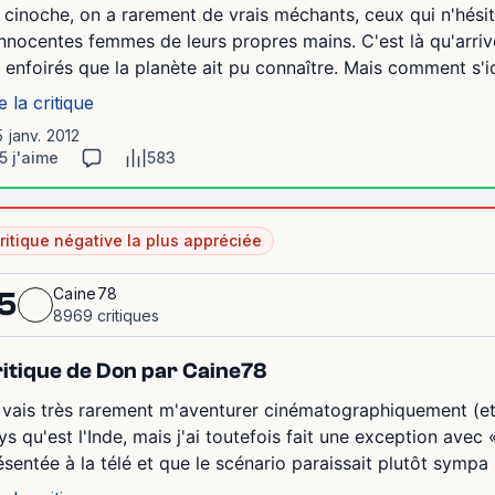
 cinoche, on a rarement de vrais méchants, ceux qui n'hési
innocentes femmes de leurs propres mains. C'est là qu'arri
s enfoirés que la planète ait pu connaître. Mais comment s'ide
e la critique
5 janv. 2012
5 j'aime
583
ritique négative la plus appréciée
Caine78
5
8969 critiques
itique de Don par Caine78
 vais très rarement m'aventurer cinématographiquement (et 
ys qu'est l'Inde, mais j'ai toutefois fait une exception avec
ésentée à la télé et que le scénario paraissait plutôt sympa (b