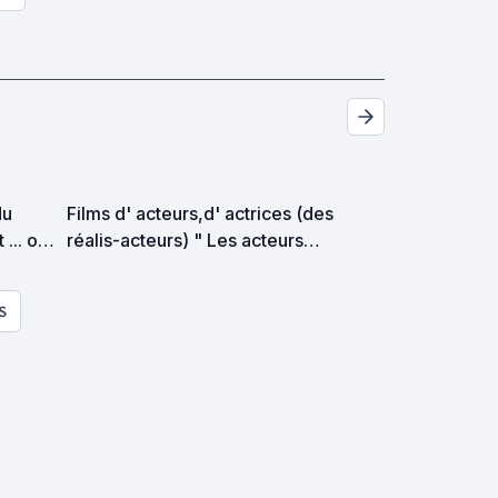
du
Films d' acteurs,d' actrices (des
... ou
réalis-acteurs) " Les acteurs
réalisateurs "
S