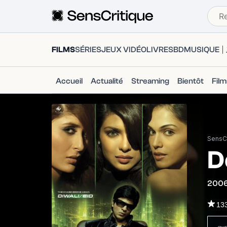
FILMS
SÉRIES
JEUX VIDÉO
LIVRES
BD
MUSIQUE
Accueil
Actualité
Streaming
Bientôt
Fil
SensCr
D
200
13