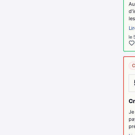
Au
d'
le
Lir
le 
C
Cr
Je
pa
pr