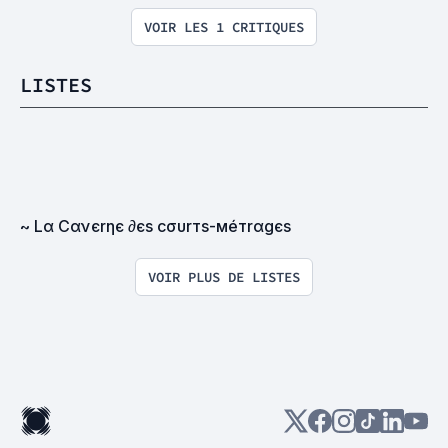
VOIR LES 1 CRITIQUES
LISTES
~ Lα Cανєrηє ∂єѕ cσυrтѕ-мéтrαgєѕ
VOIR PLUS DE LISTES