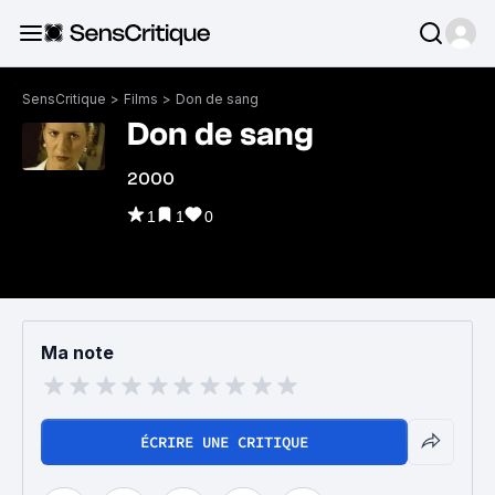
SensCritique
>
Films
>
Don de sang
Don de sang
2000
1
1
0
Ma note
ÉCRIRE UNE CRITIQUE