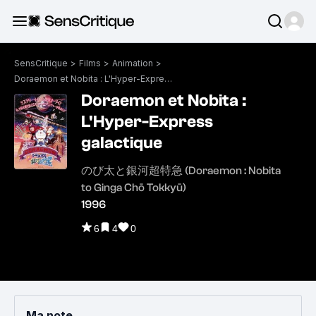
SensCritique
>
Films
>
Animation
>
Doraemon et Nobita : L'Hyper-Express galactique
Doraemon et Nobita :
L'Hyper-Express
galactique
のび太と銀河超特急 (Doraemon : Nobita
to Ginga Chō Tokkyū)
1996
6
4
0
Ma note