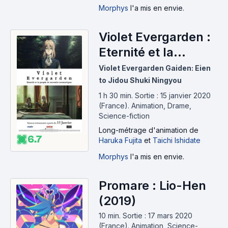
Morphys
l'a mis en envie.
Violet Evergarden :
Eternité et la
poupée de
Violet Evergarden Gaiden: Eien
souvenirs
to Jidou Shuki Ningyou
automatiques
1 h 30 min
.
Sortie : 15 janvier 2020
(France).
Animation, Drame,
(2020)
Science-fiction
Long-métrage d'animation
de
6.7
Haruka Fujita
et
Taichi Ishidate
Morphys
l'a mis en envie.
Promare : Lio-Hen
(2019)
10 min
.
Sortie : 17 mars 2020
(France).
Animation, Science-