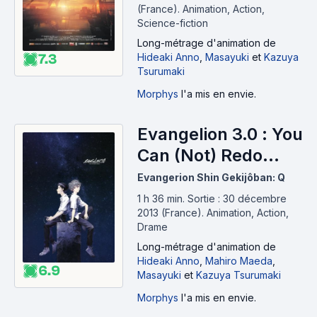
(France).
Animation, Action,
Science-fiction
Long-métrage d'animation
de
Hideaki Anno
,
Masayuki
et
Kazuya
7.3
Tsurumaki
Morphys
l'a mis en envie.
Evangelion 3.0 : You
Can (Not) Redo
(2012)
Evangerion Shin Gekijôban: Q
1 h 36 min
.
Sortie : 30 décembre
2013 (France).
Animation, Action,
Drame
Long-métrage d'animation
de
Hideaki Anno
,
Mahiro Maeda
,
6.9
Masayuki
et
Kazuya Tsurumaki
Morphys
l'a mis en envie.