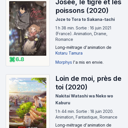
Josée, le tigre et les
poissons (2020)
Joze to Tora to Sakana-tachi
1 h 38 min
.
Sortie : 16 juin 2021
(France).
Animation, Drame,
Romance
Long-métrage d'animation
de
Kotaru Tamura
6.8
Morphys
l'a mis en envie.
Loin de moi, près de
toi (2020)
Nakitai Watashi wa Neko wo
Kaburu
1 h 44 min
.
Sortie : 18 juin 2020.
Animation, Fantastique, Romance
Long-métrage d'animation
de