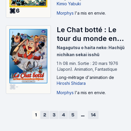
Kimio Yabuki
6
Morphys
l'a mis en envie.
Le Chat botté : Le
tour du monde en
80 jours (1976)
Nagagutsu o haita neko: Hachijû
nichikan sekai isshû
1 h 08 min
.
Sortie : 20 mars 1976
(Japon).
Animation, Fantastique
Long-métrage d'animation
de
Hiroshi Shidara
-
Morphys
l'a mis en envie.
1
2
3
4
5
...
14