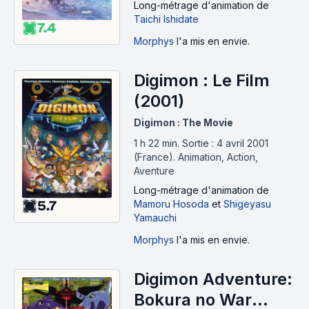
Long-métrage d'animation
de
Taichi Ishidate
7.4
Morphys
l'a mis en envie.
Digimon : Le Film
(2001)
Digimon : The Movie
1 h 22 min
.
Sortie : 4 avril 2001
(France).
Animation, Action,
Aventure
Long-métrage d'animation
de
Mamoru Hosoda
et
Shigeyasu
5.7
Yamauchi
Morphys
l'a mis en envie.
Digimon Adventure:
Bokura no War