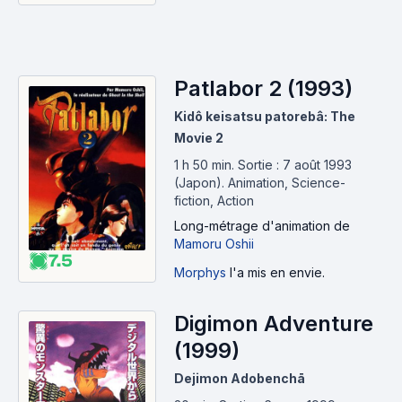
Patlabor 2 (1993)
Kidô keisatsu patorebâ: The
Movie 2
1 h 50 min
.
Sortie : 7 août 1993
(Japon).
Animation, Science-
fiction, Action
Long-métrage d'animation
de
Mamoru Oshii
7.5
Morphys
l'a mis en envie.
Digimon Adventure
(1999)
Dejimon Adobenchā