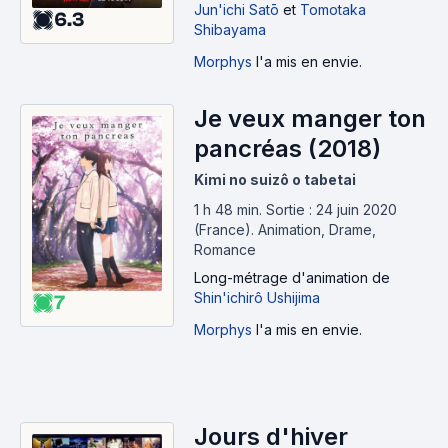
Jun'ichi Satō
et
Tomotaka
6.3
Shibayama
Morphys
l'a mis en envie.
Je veux manger ton
pancréas (2018)
Kimi no suizô o tabetai
1 h 48 min
.
Sortie : 24 juin 2020
(France).
Animation, Drame,
Romance
Long-métrage d'animation
de
Shin'ichirô Ushijima
7
Morphys
l'a mis en envie.
Jours d'hiver