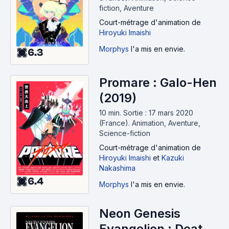
fiction, Aventure
Court-métrage d'animation
de
Hiroyuki Imaishi
Morphys
l'a mis en envie.
6.3
Promare : Galo-Hen
(2019)
10 min
.
Sortie : 17 mars 2020
(France).
Animation, Aventure,
Science-fiction
Court-métrage d'animation
de
Hiroyuki Imaishi
et
Kazuki
Nakashima
6.4
Morphys
l'a mis en envie.
Neon Genesis
Evangelion : Death