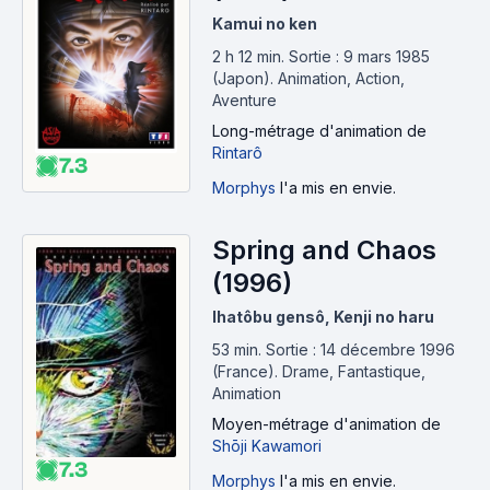
Kamui no ken
2 h 12 min
.
Sortie : 9 mars 1985
(Japon).
Animation, Action,
Aventure
Long-métrage d'animation
de
Rintarô
7.3
Morphys
l'a mis en envie.
Spring and Chaos
(1996)
Ihatôbu gensô, Kenji no haru
53 min
.
Sortie : 14 décembre 1996
(France).
Drame, Fantastique,
Animation
Moyen-métrage d'animation
de
Shōji Kawamori
7.3
Morphys
l'a mis en envie.