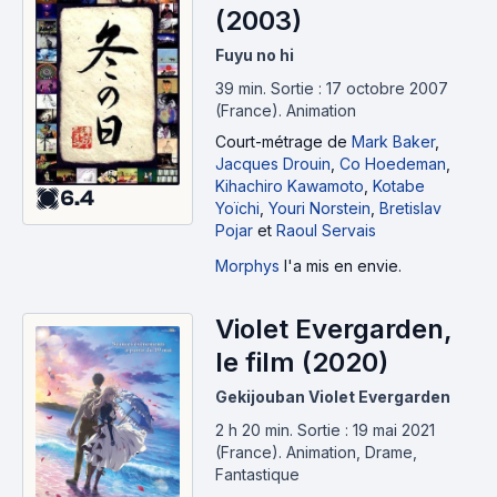
(2003)
Fuyu no hi
39 min
.
Sortie : 17 octobre 2007
(France).
Animation
Court-métrage
de
Mark Baker
,
Jacques Drouin
,
Co Hoedeman
,
Kihachiro Kawamoto
,
Kotabe
6.4
Yoïchi
,
Youri Norstein
,
Bretislav
Pojar
et
Raoul Servais
Morphys
l'a mis en envie.
Violet Evergarden,
le film (2020)
Gekijouban Violet Evergarden
2 h 20 min
.
Sortie : 19 mai 2021
(France).
Animation, Drame,
Fantastique