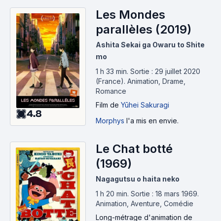
Les Mondes
parallèles (2019)
Ashita Sekai ga Owaru to Shite
mo
1 h 33 min
.
Sortie : 29 juillet 2020
(France).
Animation, Drame,
Romance
Film
de
Yūhei Sakuragi
4.8
Morphys
l'a mis en envie.
Le Chat botté
(1969)
Nagagutsu o haita neko
1 h 20 min
.
Sortie : 18 mars 1969.
Animation, Aventure, Comédie
Long-métrage d'animation
de