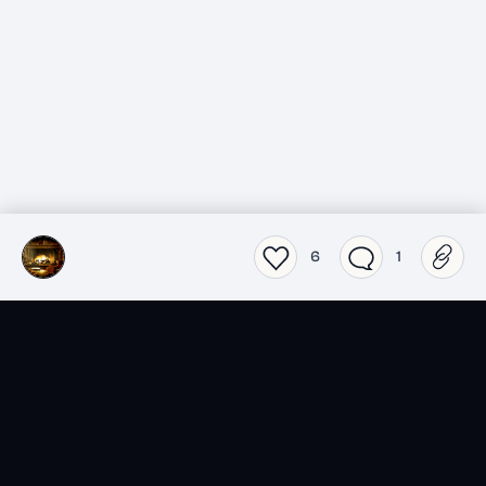
6
1
SensCritique dans votre
poche.