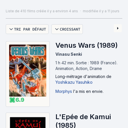
Liste de 410 films
créée il y a environ 4 ans
·
modifiée il y a 11 jours
TRI PAR DÉFAUT
CROISSANT
Venus Wars (1989)
Vinasu Senki
1 h 42 min
.
Sortie : 1989 (France).
Animation, Action, Drame
Long-métrage d'animation
de
Yoshikazu Yasuhiko
Morphys
l'a mis en envie.
6.9
L'Epée de Kamui
(1985)