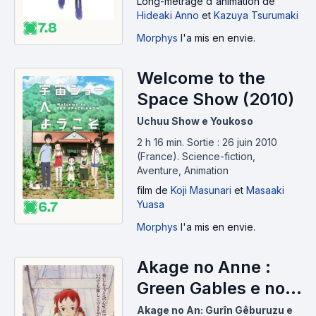
Long-métrage d'animation
de
Hideaki Anno
et
Kazuya Tsurumaki
7.8
Morphys
l'a mis en envie.
Welcome to the
Space Show (2010)
Uchuu Show e Youkoso
2 h 16 min
.
Sortie : 26 juin 2010
(France).
Science-fiction,
Aventure, Animation
film
de
Koji Masunari
et
Masaaki
Yuasa
6.7
Morphys
l'a mis en envie.
Akage no Anne :
Green Gables e no
Michi (2010)
Akage no An: Gurîn Gêburuzu e