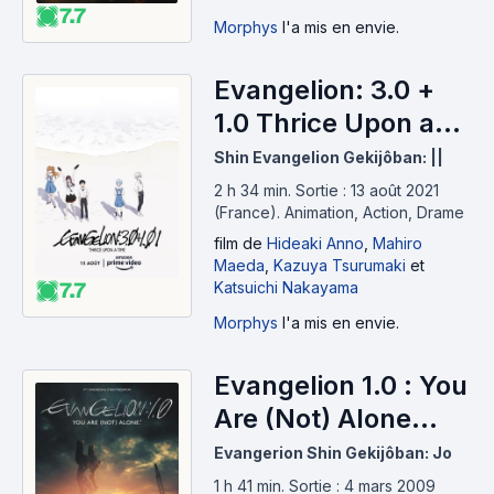
7.7
Morphys
l'a mis en envie.
Evangelion: 3.0 +
1.0 Thrice Upon a
Time (2021)
Shin Evangelion Gekijôban: ||
2 h 34 min
.
Sortie : 13 août 2021
(France).
Animation, Action, Drame
film
de
Hideaki Anno
,
Mahiro
Maeda
,
Kazuya Tsurumaki
et
Katsuichi Nakayama
7.7
Morphys
l'a mis en envie.
Evangelion 1.0 : You
Are (Not) Alone
(2007)
Evangerion Shin Gekijôban: Jo
1 h 41 min
.
Sortie : 4 mars 2009