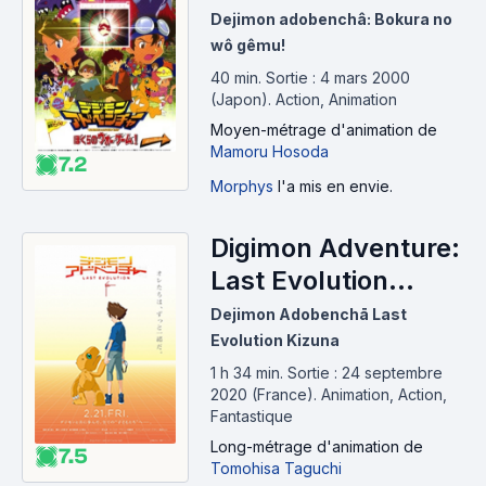
Game ! (2000)
Dejimon adobenchâ: Bokura no
wô gêmu!
40 min
.
Sortie : 4 mars 2000
(Japon).
Action, Animation
Moyen-métrage d'animation
de
Mamoru Hosoda
7.2
Morphys
l'a mis en envie.
Digimon Adventure:
Last Evolution
Kizuna (2020)
Dejimon Adobenchā Last
Evolution Kizuna
1 h 34 min
.
Sortie : 24 septembre
2020 (France).
Animation, Action,
Fantastique
Long-métrage d'animation
de
7.5
Tomohisa Taguchi