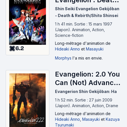
and Rebirth (1997)
Shin Seiki Evangelion Gekijōban
- Death & Rebirth/Shito Shinsei
1 h 41 min
.
Sortie : 15 mars 1997
(Japon).
Animation, Action,
Science-fiction
Long-métrage d'animation
de
6.2
Hideaki Anno
et
Masayuki
Morphys
l'a mis en envie.
Evangelion: 2.0 You
Can (Not) Advance
(2009)
Evangerion Shin Gekijôban: Ha
1 h 52 min
.
Sortie : 27 juin 2009
(Japon).
Animation, Action, Drame
Long-métrage d'animation
de
Hideaki Anno
,
Masayuki
et
Kazuya
Tsurumaki