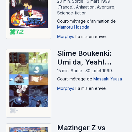
20 min
.
Sortie : 6 mars 1999
(France).
Animation, Aventure,
Science-fiction
Court-métrage d'animation
de
Mamoru Hosoda
7.2
Morphys
l'a mis en envie.
Slime Boukenki:
Umi da, Yeah!
(1999)
15 min
.
Sortie : 30 juillet 1999.
Court-métrage
de
Masaaki Yuasa
Morphys
l'a mis en envie.
-
Mazinger Z vs