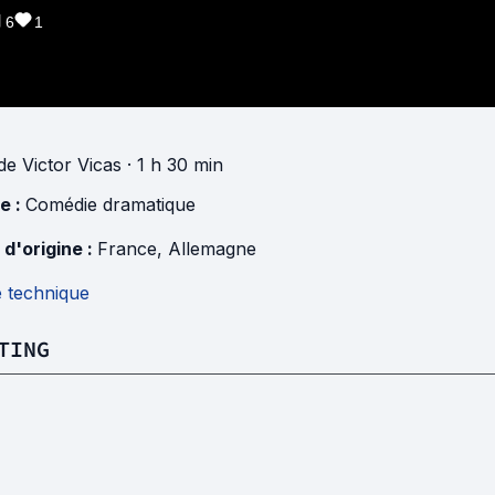
6
1
de
Victor Vicas
· 1 h 30 min
e :
Comédie dramatique
 d'origine :
France
,
Allemagne
e technique
TING