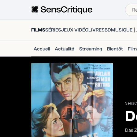
FILMS
SÉRIES
JEUX VIDÉO
LIVRES
BD
MUSIQUE
Accueil
Actualité
Streaming
Bientôt
Fil
SensCr
D
Das 