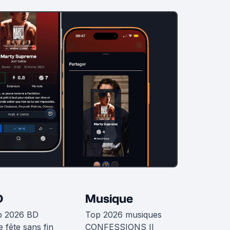
D
Musique
p 2026 BD
Top 2026 musiques
 fête sans fin
CONFESSIONS II