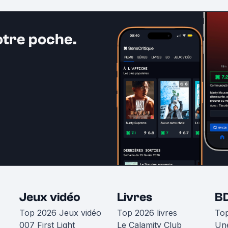
otre poche.
Jeux vidéo
Livres
B
Top 2026 Jeux vidéo
Top 2026 livres
To
007 First Light
Le Calamity Club
Une