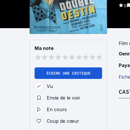
0
Film
Ma note
Genr
Pays
ÉCRIRE UNE CRITIQUE
Fich
Vu
CAS
Envie de le voir
En cours
Coup de cœur