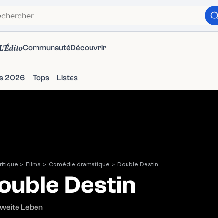
L'Édito
Communauté
Découvrir
ms 2026
Tops
Listes
itique
>
Films
>
Comédie dramatique
>
Double Destin
ouble Destin
Zweite Leben