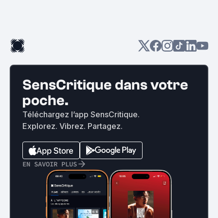
SensCritique dans votre
poche.
Téléchargez l’app SensCritique.
Explorez. Vibrez. Partagez.
EN SAVOIR PLUS