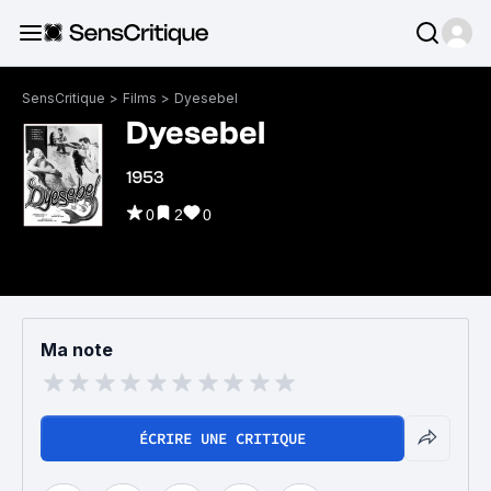
SensCritique
>
Films
>
Dyesebel
Dyesebel
1953
0
2
0
Ma note
ÉCRIRE UNE CRITIQUE