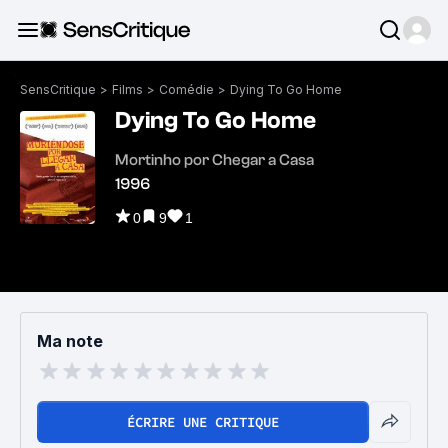
SensCritique
>
Films
>
Comédie
>
Dying To Go Home
Dying To Go Home
Mortinho por Chegar a Casa
1996
0
9
1
Ma note
ÉCRIRE UNE CRITIQUE