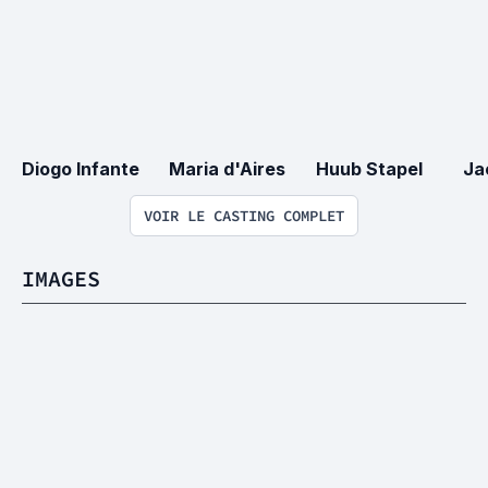
Diogo Infante
Maria d'Aires
Huub Stapel
Ja
VOIR LE CASTING COMPLET
IMAGES