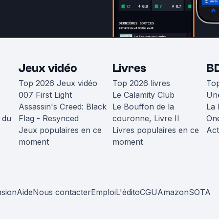
Jeux vidéo
Livres
B
Top 2026 Jeux vidéo
Top 2026 livres
To
007 First Light
Le Calamity Club
Une
Assassin's Creed: Black
Le Bouffon de la
La 
 du
Flag - Resynced
couronne, Livre II
One
Jeux populaires en ce
Livres populaires en ce
Act
moment
moment
nsion
Aide
Nous contacter
Emploi
L'édito
CGU
Amazon
SOTA