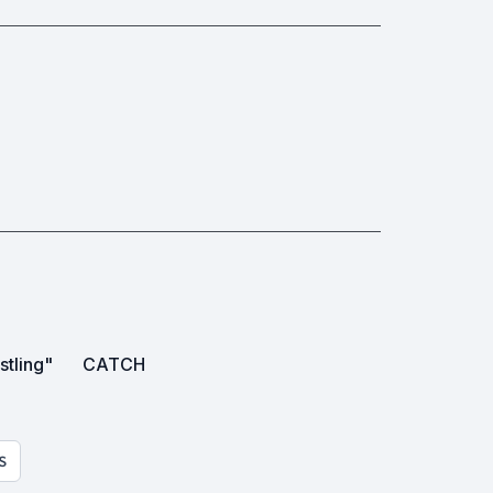
stling"
CATCH
S