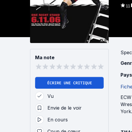
11
Spec
Ma note
Genr
Pays
ÉCRIRE UNE CRITIQUE
Fich
Vu
ECW 
Wres
Envie de le voir
York
En cours
Coup de cœur