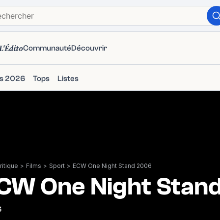
L'Édito
Communauté
Découvrir
ms 2026
Tops
Listes
itique
>
Films
>
Sport
>
ECW One Night Stand 2006
CW One Night Stan
6