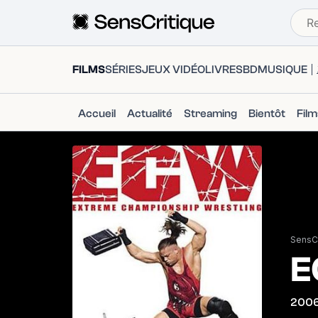
FILMS
SÉRIES
JEUX VIDÉO
LIVRES
BD
MUSIQUE
Accueil
Actualité
Streaming
Bientôt
Fil
SensCr
E
200