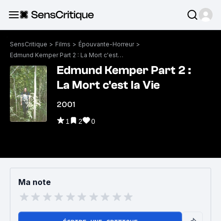
SensCritique
>
Films
>
Épouvante-Horreur
>
Edmund Kemper Part 2 : La Mort c'est la Vie
Edmund Kemper Part 2 :
La Mort c'est la Vie
2001
1
2
0
Ma note